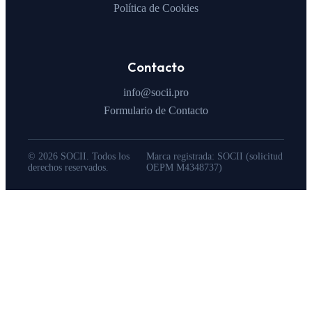
Política de Cookies
Contacto
info@socii.pro
Formulario de Contacto
© 2026 SOCII. Todos los
Marca registrada: SOCII (solicitud
derechos reservados.
OEPM M4348737)