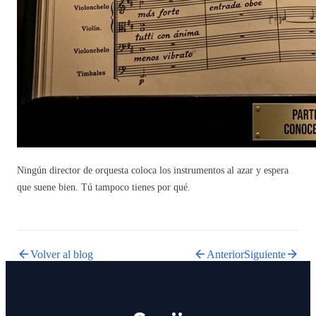
Ningún director de orquesta coloca los instrumentos al azar y espera
que suene bien. Tú tampoco tienes por qué.
arrow_back
arrow_back
arrow_forward
Volver al blog
Anterior
Siguiente