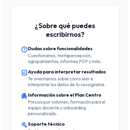
¿Sobre qué puedes
escribirnos?
help
Dudas sobre funcionalidades
Cuestionarios, metapercepción,
agrupamientos, informes PDF y más.
assessment
Ayuda para interpretar resultados
Te orientamos sobre cómo leer e
interpretar los datos de tu sociograma.
apartment
Información sobre el Plan Centro
Precios por volumen, formación para el
equipo docente y onboarding
personalizado.
build
Soporte técnico