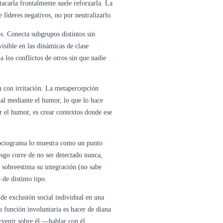
tacarla frontalmente suele reforzarla. La
 líderes negativos, no por neutralizarlo.
. Conecta subgrupos distintos sin
isible en las dinámicas de clase
 los conflictos de otros sin que nadie
n con irritación. La metapercepción
pal mediante el humor, lo que lo hace
 el humor, es crear contextos donde ese
 sociograma lo muestra como un punto
esgo corre de no ser detectado nunca,
 sobreestima su integración (no sabe
 de distinto tipo.
de exclusión social individual en una
u función involuntaria es hacer de diana
ervenir sobre él —hablar con él,