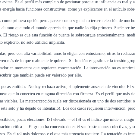
o evitan. Es el perfil más complejo de gestionar porque su influencia es real y a
sa energía hacia funciones constructivas, como ya explicamos en el artículo sobre
s como primera opción pero aparece como segunda o tercera elección de muchos
 alumno que todo el mundo aprecia sin que nadie lo elija primero. Suele ser inv
. El riesgo es que esta función de puente lo sobrecargue emocionalmente: media
 explícito, no solo utilidad implícita.
as, pero con alta variabilidad: unos lo eligen con entusiasmo, otros lo rechaza
eren más de lo que realmente le quieren. Su función es gestionar la tensión gru
tador en momentos que requieren concentración. La intervención no es suprimir
scubrir que también puede ser valorado por ello.
, pocas emitidas. No hay rechazo activo, simplemente ausencia de vínculo. El
líneas que lo conecten en ninguna dirección con firmeza. Es el perfil que más ri
 visibles. La metapercepción suele ser distorsionada en uno de dos sentidos: o
 está solo y ha dejado de intentarlo). Los dos casos requieren intervención, pero
cibidos, pocas elecciones. ISI elevado —el ISI es el índice que mide el riesgo 
uación crítica—. El grupo ha concentrado en él sus frustraciones colectivas, y s
sto. Es el rol más doloroso y el que más urgencia requiere. La tentación es int