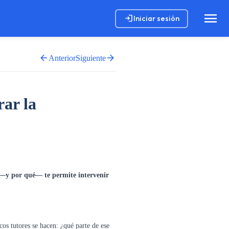
menu
login
Iniciar sesión
arrow_back
arrow_forward
Anterior
Siguiente
rar la
o —y por qué— te permite intervenir
os tutores se hacen: ¿qué parte de ese