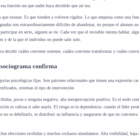
e esa función sin que nadie haya decidido que así sea.
es que existan. Es que tienden a volverse rígidos. Lo que empieza como una fu
signadas son extraordinariamente difíciles de abandonar, no porque el alumno no
participar en serio, alguien se ríe. Cada vez que el invisible intenta hablar, al
n y de la que el individuo no puede salir solo.
para decidir cuáles conviene sostener, cuáles conviene transformar y cuáles conv
el sociograma confirma
orías psicológicas fijas. Son patrones relacionales que tienen una expresión cara
tificados, orientan el tipo de intervención.
bidas, pocas o ninguna negativa, alta metapercepción positiva. Es el nodo cent
ión es valiosa si sabe usarla. El riesgo es la dependencia: cuando el líder posi
no es debilitarlo, es distribuir su influencia y asegurarse de que no concentra
as elecciones recibidas y muchos rechazos simultáneos. Alta visibilidad, baja e