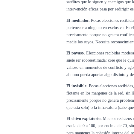
satélites que lo siguen y enemigos que l
intervención eficaz pasa por redirigir e
El mediador.
Pocas elecciones recibida
pertenecer a ninguno en exclusiva. Es el
precisamente porque no genera conflicto
medie los suyos. Necesita reconocimiento
El payaso.
Elecciones recibidas moderad
suele ser sobreestimada: cree que le qui
valioso en momentos de conflicto y ago
alumno pueda aportar algo distinto y de
El invisible.
Pocas elecciones recibidas
flotante en los márgenes de la red, sin 
precisamente porque no genera problemas
que está solo) o la infravalora (sabe que
El chivo expiatorio.
Muchos rechazos re
escala de 0 a 100; por encima de 70, sit
para mantener la cohesión interna del re